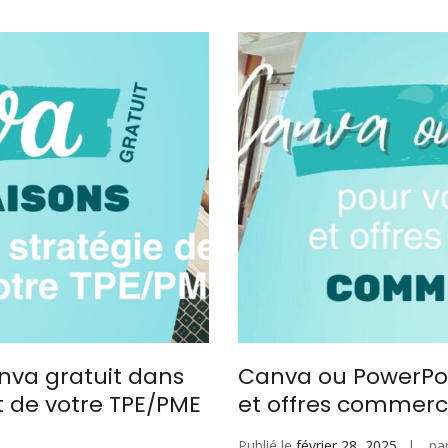
nva gratuit dans
Canva ou PowerPoi
 de votre TPE/PME
et offres commerci
Publié le
février 28, 2025
pa