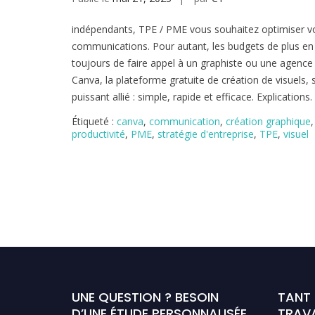
indépendants, TPE / PME vous souhaitez optimiser v
communications. Pour autant, les budgets de plus en
toujours de faire appel à un graphiste ou une agenc
Canva, la plateforme gratuite de création de visuels
puissant allié : simple, rapide et efficace. Explications.
Étiqueté :
canva
,
communication
,
création graphique
productivité
,
PME
,
stratégie d'entreprise
,
TPE
,
visuel
UNE QUESTION ? BESOIN
TANT
D’UNE ÉTUDE PERSONNALISÉE
TRAVA