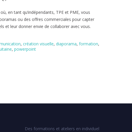
où, en tant qu’indépendants, TPE et PME, vous
aporamas ou des offres commerciales pour capter
iels et leur donner envie de collaborer avec vous.
munication
,
création visuelle
,
diaporama
,
formation
,
uitaine
,
powerpoint
Des formations et ateliers en individuel