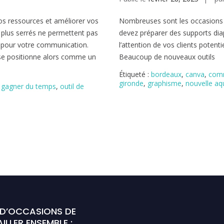
os ressources et améliorer vos
Nombreuses sont les occasions 
 plus serrés ne permettent pas
devez préparer des supports di
e pour votre communication.
l’attention de vos clients potent
, se positionne alors comme un
Beaucoup de nouveaux outils
Étiqueté :
bordeaux
,
canva
,
com
gironde
,
graphisme
,
nouvelle aq
,
gagner du temps
,
outil de
 D’OCCASIONS DE
ILLER ENSEMBLE :