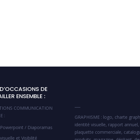
 D’OCCASIONS DE
ILLER ENSEMBLE :
___
TIONS COMMUNICATION
E :
GRAPHISME : logo, charte graph
identité visuelle, rapport annuel,
 Powerpoint / Diaporamas
plaquette commerciale, catalog
visuelle et Visibilité
produits, magazine, dépliant, de