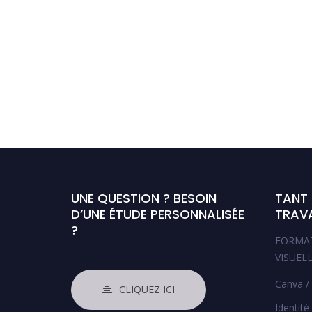
Navigation
des
articles
UNE QUESTION ? BESOIN
TANT
D’UNE ÉTUDE PERSONNALISÉE
TRAVA
?
FORMA
VISUELL
Canva /
CLIQUEZ ICI
Identité 