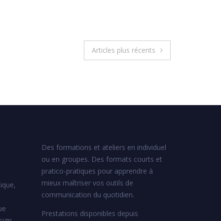
Articles plus récents
Des formations et ateliers en individuel
ou en groupes. Des formats courts et
pratico-pratiques pour apprendre à
mieux maîtriser vos outils de
ique,
communication du quotidien.
ue
Prestations disponibles depuis
sign