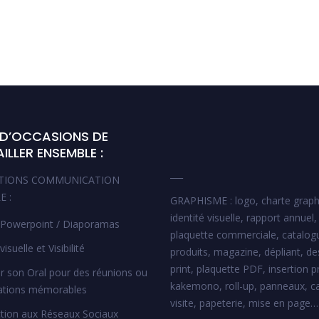
 D’OCCASIONS DE
ILLER ENSEMBLE :
___
TIONS COMMUNICATION
E :
GRAPHISME : logo, charte graph
identité visuelle, rapport annuel,
 Powerpoint / Diaporamas
plaquette commerciale, catalog
visuelle et Visibilité
produits, magazine, dépliant, de
print, plaquette PDF, insertion p
er son Oral pour des réunions ou
kakemono, roll-up, panneaux, c
ations mémorables
visite, papeterie, mise en page…
ction aux Réseaux Sociaux