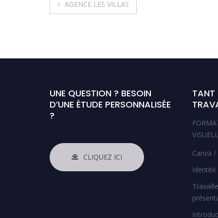
Navigation
AGENCE LES VILLAS
de
l’article
UNE QUESTION ? BESOIN
TANT
D’UNE ÉTUDE PERSONNALISÉE
TRAVA
?
FORMA
VISUELL
Canva /
CLIQUEZ ICI
Identité 
Travaill
présent
Introdu