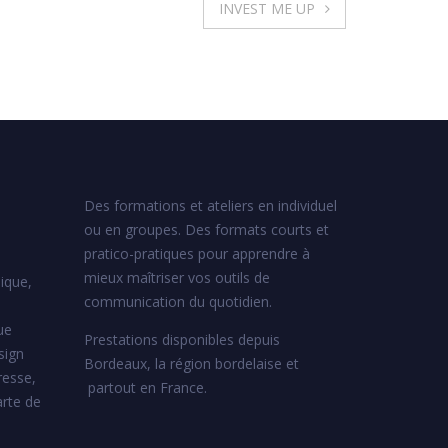
INVEST ME UP
Des formations et ateliers en individuel
ou en groupes. Des formats courts et
pratico-pratiques pour apprendre à
mieux maîtriser vos outils de
ique,
communication du quotidien.
ue
Prestations disponibles depuis
sign
Bordeaux, la région bordelaise et
resse,
partout en France.
arte de